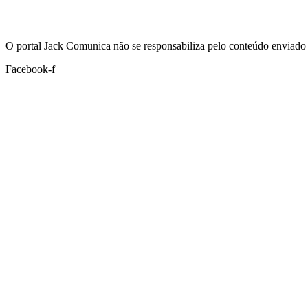
Hoje:
07/08/2026
-
Horário de Brasília:
18:51
O portal Jack Comunica não se responsabiliza pelo conteúdo enviado 
Facebook-f