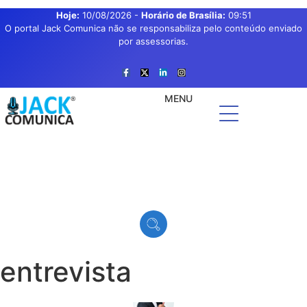
Hoje:
10/08/2026
-
Horário de Brasília:
09:51
O portal Jack Comunica não se responsabiliza pelo conteúdo enviado
por assessorias.
MENU
entrevista