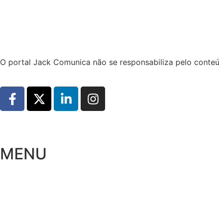
Hoje:
07/08/2026
-
Horário de Brasília:
17:02
O portal Jack Comunica não se responsabiliza pelo conteú
MENU