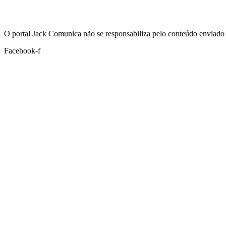
Hoje:
08/08/2026
-
Horário de Brasília:
01:47
O portal Jack Comunica não se responsabiliza pelo conteúdo enviado 
Facebook-f