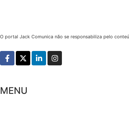
Hoje:
07/08/2026
-
Horário de Brasília:
19:40
O portal Jack Comunica não se responsabiliza pelo conteú
MENU