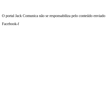
Hoje:
07/08/2026
-
Horário de Brasília:
03:10
O portal Jack Comunica não se responsabiliza pelo conteúdo enviado 
Facebook-f