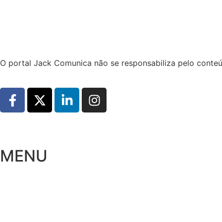
Hoje:
07/08/2026
-
Horário de Brasília:
13:04
O portal Jack Comunica não se responsabiliza pelo conteú
MENU