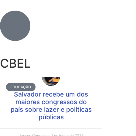
CBEL
EDUCAÇÃO
Salvador recebe um dos
maiores congressos do
país sobre lazer e políticas
públicas
Jacson Gonçalves
1 de junho de 2026