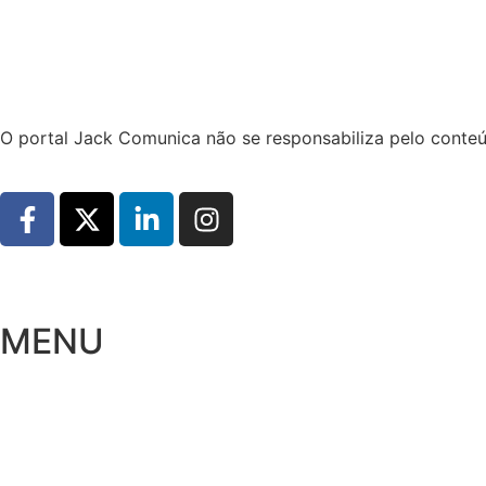
Hoje:
06/08/2026
-
Horário de Brasília:
16:20
O portal Jack Comunica não se responsabiliza pelo conteú
MENU