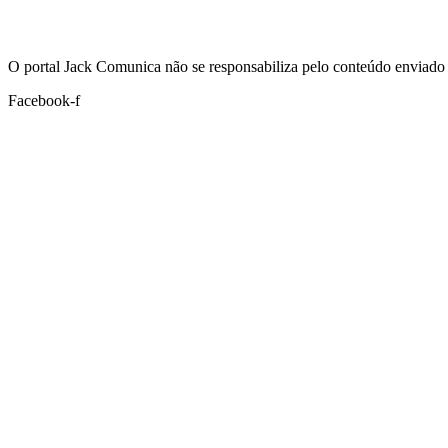
Hoje:
07/08/2026
-
Horário de Brasília:
06:50
O portal Jack Comunica não se responsabiliza pelo conteúdo enviado 
Facebook-f