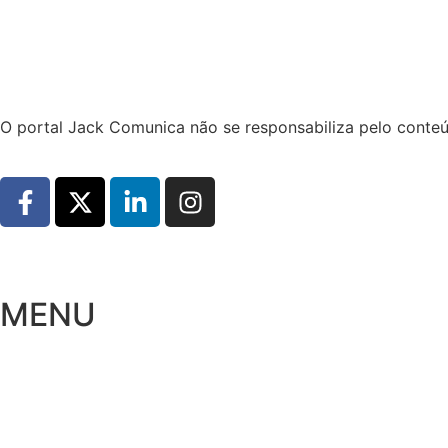
Hoje:
09/08/2026
-
Horário de Brasília:
10:24
O portal Jack Comunica não se responsabiliza pelo conteú
MENU