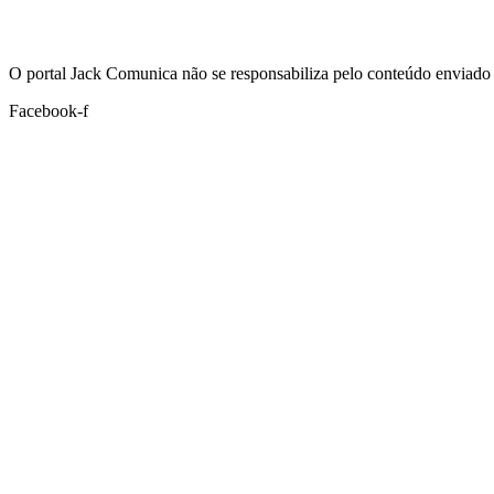
Hoje:
08/08/2026
-
Horário de Brasília:
11:46
O portal Jack Comunica não se responsabiliza pelo conteúdo enviado 
Facebook-f