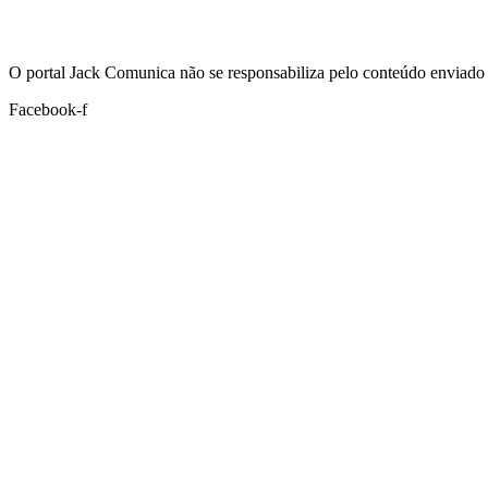
Hoje:
06/08/2026
-
Horário de Brasília:
03:49
O portal Jack Comunica não se responsabiliza pelo conteúdo enviado 
Facebook-f