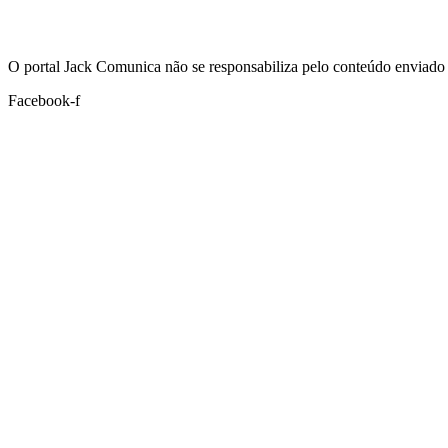
Hoje:
06/08/2026
-
Horário de Brasília:
03:40
O portal Jack Comunica não se responsabiliza pelo conteúdo enviado 
Facebook-f