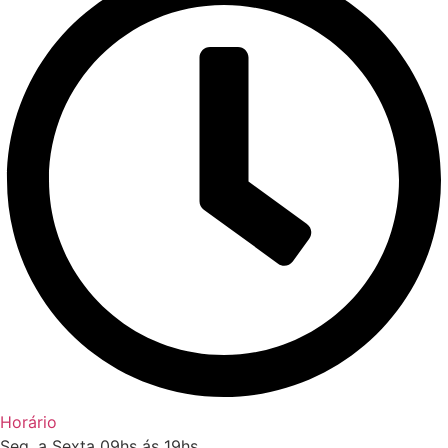
Horário
Seg. a Sexta 09hs ás 19hs