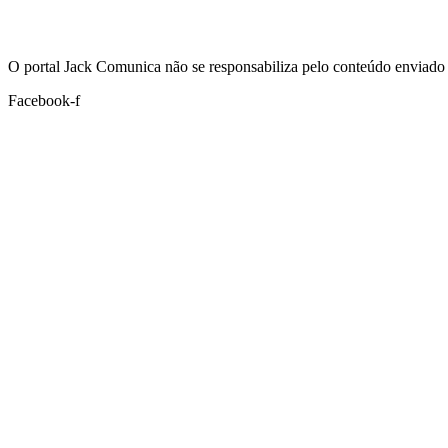
Hoje:
06/08/2026
-
Horário de Brasília:
18:55
O portal Jack Comunica não se responsabiliza pelo conteúdo enviado 
Facebook-f