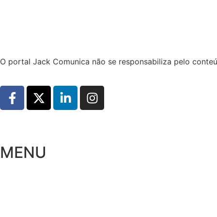
Hoje:
06/08/2026
-
Horário de Brasília:
10:28
O portal Jack Comunica não se responsabiliza pelo conteú
MENU