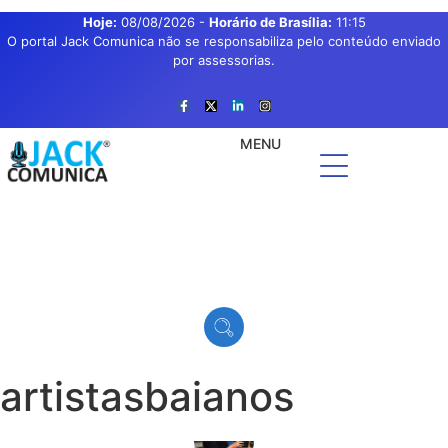
Hoje:
08/08/2026
-
Horário de Brasília:
11:15
O portal Jack Comunica não se responsabiliza pelo conteúdo enviado
por assessorias.
MENU
artistasbaianos