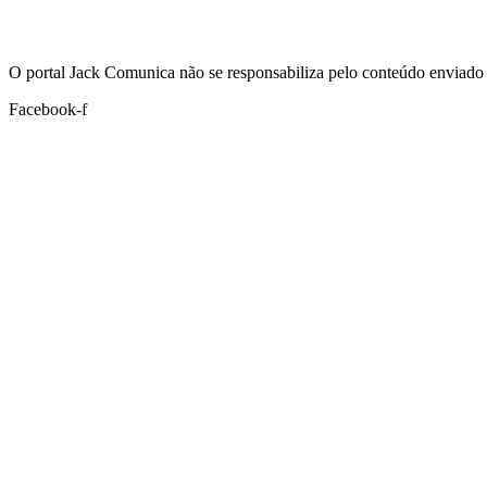
Hoje:
06/08/2026
-
Horário de Brasília:
17:18
O portal Jack Comunica não se responsabiliza pelo conteúdo enviado 
Facebook-f