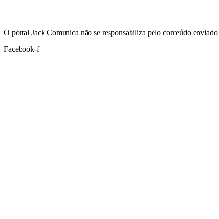
Hoje:
07/08/2026
-
Horário de Brasília:
20:50
O portal Jack Comunica não se responsabiliza pelo conteúdo enviado 
Facebook-f