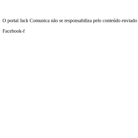
Hoje:
07/08/2026
-
Horário de Brasília:
17:55
O portal Jack Comunica não se responsabiliza pelo conteúdo enviado 
Facebook-f