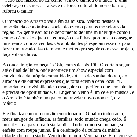
celebração das nossas raízes e da força cultural do nosso bairro”,
reforça o cantor.
O impacto do Arrastão vai além da música. Márcio destaca a
importância econômica e social do evento para os moradores da
região. “A gente escutou o depoimento de uma mulher que contou
como o Arrastão ajuda na educação das filhas, porque ela consegue
uma renda com as vendas. Os ambulantes já esperam esse dia para
fazer um trocado. Isso também é motivo pra seguir com esse projeto,
faça sol ou chuva.”
A concentração começa às 18h, com saída às 19h. O cortejo segue
até o final de linha, onde acontece um show especial com
convidados da própria comunidade, artistas do samba, do rap, do
arrocha e de outras expressões que fortalecem a cena local. “É
importante dar visibilidade a essa galera da periferia que tem talento
e precisa de oportunidade. O Engenho Velho é um celeiro musical, e
o Arrastão é também um palco pra revelar novos nomes”, diz
Márcio.
Ele finaliza com um convite emocionado: “O bairro todo canta,
meus amigos de infância, as famílias, todo mundo chega cedo. É
uma festa da paz, uma festa família. Todo mundo se prepara, se
enfeita com roupa junina. É a celebração da cultura da minha
cidade, do meu estado. Vem todo mundo. Vem na paz. E a gente se