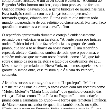
compromisso artístico: é um dever social e cultural. “A cultura do
Engenho Velho formou músicos, capacitou pessoas, me formou.
Quando muitos jogavam bola, a gente brincava de música nas ruas.
Essa tradição continua com as crianças tocando percussão,
formando grupos, criando arte. É uma cultura que mistura todo
mundo, independente de cor, religião ou classe social. Por isso, faço
questão de manter essa chama acesa”, afirma.
O repertório apresentado durante o cortejo é cuidadosamente
pensado para valorizar essa trajetória. “A gente passa por lugares
onde o Psirico foi criado e faz referência aos grupos de samba
junino, que são a base rítmica da nossa banda. É um repertório
especial, afetivo. Cantamos sambas de roda, que o povo ama, e
também músicas que marcam nossa história, como ‘Ai’, que fala
sobre o início da nossa trajetória e tudo que construímos até aqui.
Mesmo sendo premiado em Nova York, mantemos aquele mesmo
groove, o samba duro, essa mistura que é a cara do Psirico”,
completa.
Além dos sucessos consagrados como “Lepo-lepo”, “Mulher
Brasileira” e “Firme e Forte”, o show conta com hits recentes como
“Molen-Molen” e “Maria Chiquinha”, que ganhou o coração das
crianças. Faixas como “Pula Pula na Fogueira” — uma criação
junina com a assinatura do grupo — e forrós que remetem à infância
de Márcio como marcador de quadrilha também estão no setlist.
“Tudo isso nasceu no Engenho Velho e ganhou o mundo. É uma