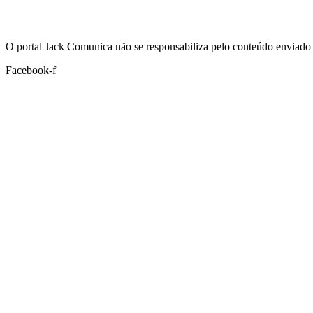
Hoje:
06/08/2026
-
Horário de Brasília:
19:47
O portal Jack Comunica não se responsabiliza pelo conteúdo enviado 
Facebook-f