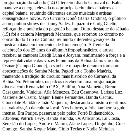
programação do sábado (14) O terceiro dia do Carnaval da Bahia
manteve a energia elevada nos principais circuitos e bairros da
capital baiana, reunindo diferentes estilos musicais e artistas
consagrados e novos. No Circuito Dodô (Barra-Ondina), o público
acompanhou shows de Tonny Salles, Papazoni e Guig Guetto,
reforçando a potência do pagodão baiano. Outro destaque do sábado
(15) foi a cantora Margareth Menezes, que retornou ao circuito no
comando do Trio da Cultura, reunindo diferentes gerações da
música baiana em momentos de forte emoção. À frente da
celebração dos 25 anos do álbum Afropopbrasileiro, a artista
recebeu as cantoras Luedji Luna e Josyara, reafirmando a força e a
representatividade das vozes femininas da Bahia. Já no Circuito
Osmar (Campo Grande), o samba e o pagode deram o tom com
apresentações de Samba Maria, Pagod’art e Tonho Matéria,
mantendo a tradição do circuito mais histórico do Carnaval da
Bahia. No Pelourinho, os palcos receberam uma programação
diversa com Renanzinho CBX, Batifun, Ana Mametto, Breno
Casagrande, Vinicius, Aila Menezes, Edu Casanova, Larissa Luz,
Mariene de Castro, Majur, Elaine Fernandes, Banda Cactus,
Chocolate Batidão e João Vaqueiro, destacando a mistura de ritmos
e a valorização da cultura local. Nos bairros, a folia também seguiu
intensa. Em Paripe, passaram pelo palco Forró Didaendoido,
20xotear, Patrick Levy, Banda Kionda, Os Africanos, Lu Costa,
Serestão do Lopes, André e Mauro, Alane Lopes, Duguinho, Cole
Comigo, Samba Xeque Mate, Cirilo Teclas e Nadja Meireles,