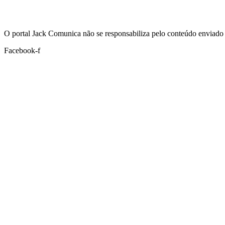
Hoje:
07/08/2026
-
Horário de Brasília:
07:35
O portal Jack Comunica não se responsabiliza pelo conteúdo enviado 
Facebook-f