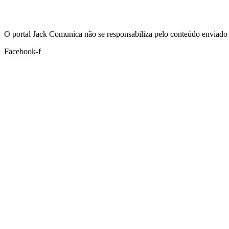
Hoje:
08/08/2026
-
Horário de Brasília:
01:53
O portal Jack Comunica não se responsabiliza pelo conteúdo enviado 
Facebook-f