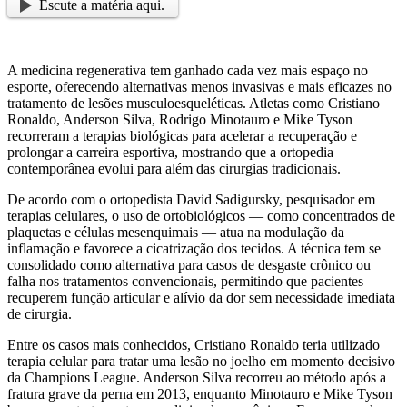
Escute a matéria aqui.
A medicina regenerativa tem ganhado cada vez mais espaço no
esporte, oferecendo alternativas menos invasivas e mais eficazes no
tratamento de lesões musculoesqueléticas. Atletas como Cristiano
Ronaldo, Anderson Silva, Rodrigo Minotauro e Mike Tyson
recorreram a terapias biológicas para acelerar a recuperação e
prolongar a carreira esportiva, mostrando que a ortopedia
contemporânea evolui para além das cirurgias tradicionais.
De acordo com o ortopedista David Sadigursky, pesquisador em
terapias celulares, o uso de ortobiológicos — como concentrados de
plaquetas e células mesenquimais — atua na modulação da
inflamação e favorece a cicatrização dos tecidos. A técnica tem se
consolidado como alternativa para casos de desgaste crônico ou
falha nos tratamentos convencionais, permitindo que pacientes
recuperem função articular e alívio da dor sem necessidade imediata
de cirurgia.
Entre os casos mais conhecidos, Cristiano Ronaldo teria utilizado
terapia celular para tratar uma lesão no joelho em momento decisivo
da Champions League. Anderson Silva recorreu ao método após a
fratura grave da perna em 2013, enquanto Minotauro e Mike Tyson