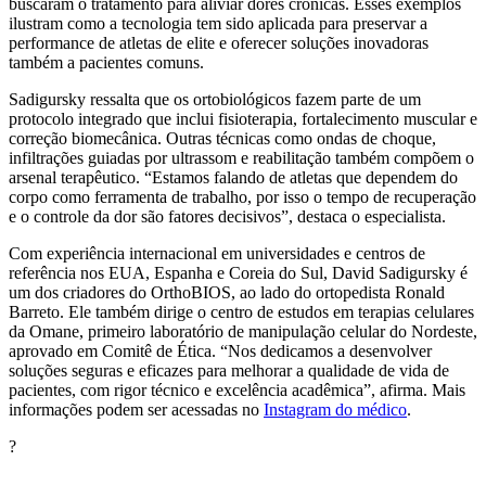
buscaram o tratamento para aliviar dores crônicas. Esses exemplos
ilustram como a tecnologia tem sido aplicada para preservar a
performance de atletas de elite e oferecer soluções inovadoras
também a pacientes comuns.
Sadigursky ressalta que os ortobiológicos fazem parte de um
protocolo integrado que inclui fisioterapia, fortalecimento muscular e
correção biomecânica. Outras técnicas como ondas de choque,
infiltrações guiadas por ultrassom e reabilitação também compõem o
arsenal terapêutico. “Estamos falando de atletas que dependem do
corpo como ferramenta de trabalho, por isso o tempo de recuperação
e o controle da dor são fatores decisivos”, destaca o especialista.
Com experiência internacional em universidades e centros de
referência nos EUA, Espanha e Coreia do Sul, David Sadigursky é
um dos criadores do OrthoBIOS, ao lado do ortopedista Ronald
Barreto. Ele também dirige o centro de estudos em terapias celulares
da Omane, primeiro laboratório de manipulação celular do Nordeste,
aprovado em Comitê de Ética. “Nos dedicamos a desenvolver
soluções seguras e eficazes para melhorar a qualidade de vida de
pacientes, com rigor técnico e excelência acadêmica”, afirma. Mais
informações podem ser acessadas no
Instagram do médico
.
?