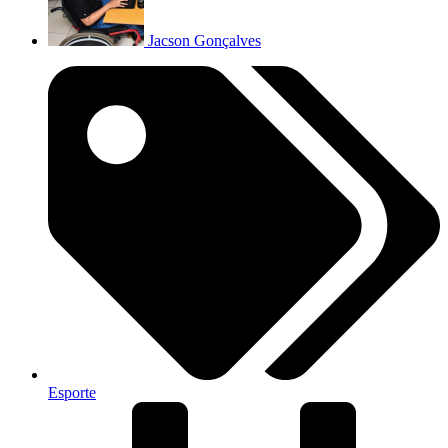
Jacson Gonçalves
Esporte