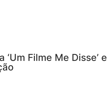
a ‘Um Filme Me Disse’ 
ção