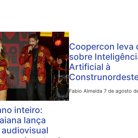
Coopercon leva 
sobre Inteligênci
Artificial à
Construnordest
Fabio Almeida
7 de agosto d
ano inteiro:
aiana lança
 audiovisual