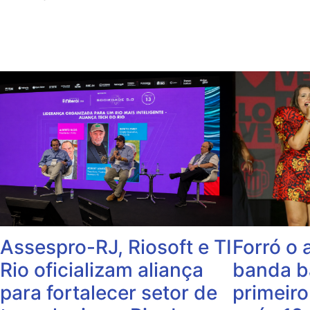
Forró o 
Assespro-RJ, Riosoft e TI
banda b
Rio oficializam aliança
primeiro
para fortalecer setor de