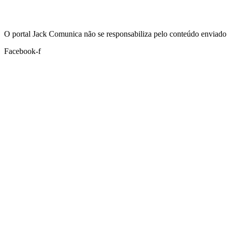
Hoje:
07/08/2026
-
Horário de Brasília:
15:59
O portal Jack Comunica não se responsabiliza pelo conteúdo enviado 
Facebook-f