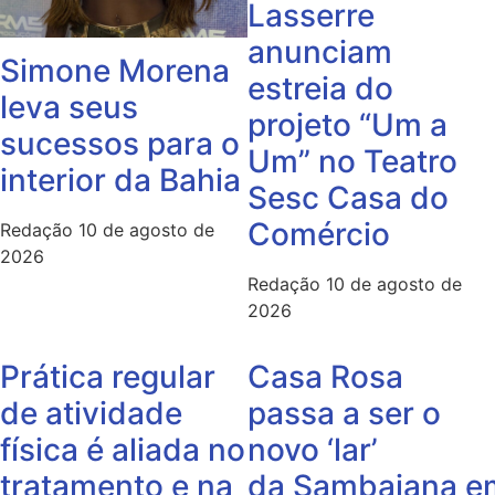
Lasserre
anunciam
Simone Morena
estreia do
leva seus
projeto “Um a
sucessos para o
Um” no Teatro
interior da Bahia
Sesc Casa do
Comércio
Redação
10 de agosto de
2026
Redação
10 de agosto de
2026
Prática regular
Casa Rosa
de atividade
passa a ser o
física é aliada no
novo ‘lar’
tratamento e na
da Sambaiana e