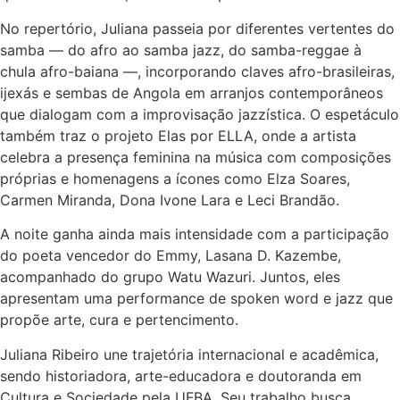
No repertório, Juliana passeia por diferentes vertentes do
samba — do afro ao samba jazz, do samba-reggae à
chula afro-baiana —, incorporando claves afro-brasileiras,
ijexás e sembas de Angola em arranjos contemporâneos
que dialogam com a improvisação jazzística. O espetáculo
também traz o projeto Elas por ELLA, onde a artista
celebra a presença feminina na música com composições
próprias e homenagens a ícones como Elza Soares,
Carmen Miranda, Dona Ivone Lara e Leci Brandão.
A noite ganha ainda mais intensidade com a participação
do poeta vencedor do Emmy, Lasana D. Kazembe,
acompanhado do grupo Watu Wazuri. Juntos, eles
apresentam uma performance de spoken word e jazz que
propõe arte, cura e pertencimento.
Juliana Ribeiro une trajetória internacional e acadêmica,
sendo historiadora, arte-educadora e doutoranda em
Cultura e Sociedade pela UFBA. Seu trabalho busca