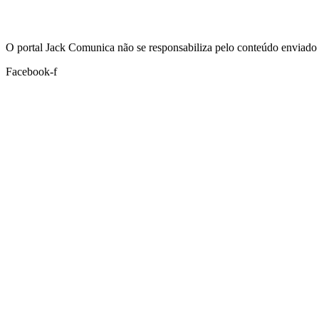
Hoje:
07/08/2026
-
Horário de Brasília:
11:13
O portal Jack Comunica não se responsabiliza pelo conteúdo enviado 
Facebook-f