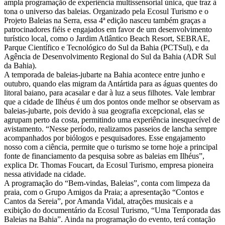
ampla programação de experiência multissensorial única, que traz à
tona o universo das baleias. Organizado pela Ecosul Turismo e o
Projeto Baleias na Serra, essa 4ª edição nasceu também graças a
patrocinadores fiéis e engajados em favor de um desenvolvimento
turístico local, como o Jardim Atlântico Beach Resort, SEBRAE,
Parque Científico e Tecnológico do Sul da Bahia (PCTSul), e da
Agência de Desenvolvimento Regional do Sul da Bahia (ADR Sul
da Bahia).
A temporada de baleias-jubarte na Bahia acontece entre junho e
outubro, quando elas migram da Antártida para as águas quentes do
litoral baiano, para acasalar e dar à luz a seus filhotes. Vale lembrar
que a cidade de Ilhéus é um dos pontos onde melhor se observam as
baleias-jubarte, pois devido à sua geografia excepcional, elas se
agrupam perto da costa, permitindo uma experiência inesquecível de
avistamento. “Nesse período, realizamos passeios de lancha sempre
acompanhados por biólogos e pesquisadores. Esse engajamento
nosso com a ciência, permite que o turismo se torne hoje a principal
fonte de financiamento da pesquisa sobre as baleias em Ilhéus”,
explica Dr. Thomas Foucart, da Ecosul Turismo, empresa pioneira
nessa atividade na cidade.
A programação do “Bem-vindas, Baleias”, conta com limpeza da
praia, com o Grupo Amigos da Praia; a apresentação “Contos e
Cantos da Sereia”, por Amanda Vidal, atrações musicais e a
exibição do documentário da Ecosul Turismo, “Uma Temporada das
Baleias na Bahia”. Ainda na programação do evento, terá contação