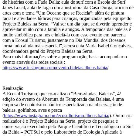
de histórias com a Fada Dalia; aula de surf com a Escola de Surf
Jabes Local; aula de Ioga com a instrutora da Casa Durga; oficina de
artes com o tema “Um Oceano que se Recicla”; além de pintura
facial e atividades lúdicas para crianças, organizadas pela equipe do
Projeto Baleias na Serra. “Vai ser um dia para se divertir, aprender e
aproveitar muito com a família e amigos. A temporada das baleias é
muito simbólica para nós e iniciá-la com esse evento em parceria
com a Ecosul Turismo, justamente no Dia Mundial dos Oceanos,
torna tudo ainda mais especial”, acrescenta Maria Isabel Gonçalves,
coordenadora geral do Projeto Baleias na Serra.
Para mais informações sobre a programação, basta acompanhar o
evento através das redes sociais :
https://www.instagram.com/evento.baleias.ilheus.bahia/
Realização
A Ecosul Turismo, que co-realiza o “Bem-vindas, Baleias”, 4ª
edição do evento de Abertura da Temporada das Baleias, é uma
empresa de ecoturismo náutico especializada na observação de
baleias, golfinhos, aves e pesca
(
https://www.instagram.com/ecosulturismo.ilheus.bahia/
). Outro co-
realizador é o Projeto Baleias na Serra, projeto de pesquisa e
conservação executado pelo Parque Científico e Tecnológico do Sul
da Bahia – PCTSul e pelo Laboratório de Ecologia Aplicada à