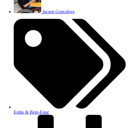
Jacson Gonçalves
Estilo & Bem-Estar