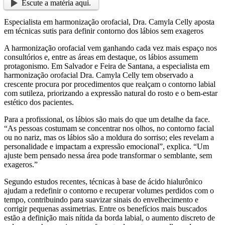
Escute a matéria aqui.
Especialista em harmonização orofacial, Dra. Camyla Celly aposta
em técnicas sutis para definir contorno dos lábios sem exageros
A harmonização orofacial vem ganhando cada vez mais espaço nos
consultórios e, entre as áreas em destaque, os lábios assumem
protagonismo. Em Salvador e Feira de Santana, a especialista em
harmonização orofacial Dra. Camyla Celly tem observado a
crescente procura por procedimentos que realçam o contorno labial
com sutileza, priorizando a expressão natural do rosto e o bem-estar
estético dos pacientes.
Para a profissional, os lábios são mais do que um detalhe da face.
“As pessoas costumam se concentrar nos olhos, no contorno facial
ou no nariz, mas os lábios são a moldura do sorriso; eles revelam a
personalidade e impactam a expressão emocional”, explica. “Um
ajuste bem pensado nessa área pode transformar o semblante, sem
exageros.”
Segundo estudos recentes, técnicas à base de ácido hialurônico
ajudam a redefinir o contorno e recuperar volumes perdidos com o
tempo, contribuindo para suavizar sinais do envelhecimento e
corrigir pequenas assimetrias. Entre os benefícios mais buscados
estão a definição mais nítida da borda labial, o aumento discreto de