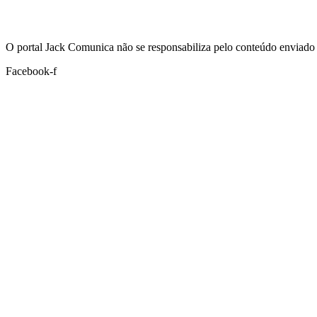
Hoje:
07/08/2026
-
Horário de Brasília:
23:52
O portal Jack Comunica não se responsabiliza pelo conteúdo enviado 
Facebook-f