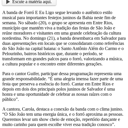
Escute a matéria aqui.
A banda de Forró E Eu Ligo segue levando o autêntico estilo
musical para importantes festejos juninos da Bahia neste fim de
semana. No sábado (20), o grupo se apresenta em Entre Rios,
município que mantém viva a tradição das festas de São João e
reúne moradores e visitantes em uma grande celebração da cultura
nordestina. No domingo (21), a banda desembarca em Salvador para
duas apresentações em locais que se consolidaram como referências
do São João na capital baiana: o Santo Antônio Além do Carmo e o
Pelourinho, bairros históricos que, durante o período, se
transformam em grandes palcos para o forró, valorizando a música,
a cultura popular e o encontro entre diferentes gerações.
Para o cantor Guifer, participar dessa programação representa uma
grande responsabilidade. “É uma alegria imensa fazer parte de uma
festa que preserva a essência do forró. Cantar em Entre Rios e
depois em dois dos principais polos juninos de Salvador é uma
honra e uma oportunidade de celebrar as nossas raízes com o
público”.
A cantora, Carola, destaca a conexão da banda com o clima junino.
“O São João tem uma energia única, e o forró aproxima as pessoas.
Queremos levar um show cheio de emoção, repertório dançante e
muito carinho para quem escolhe viver essa tradição conosco”.