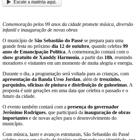
Escute a matéria aqui.
Comemoração pelos 99 anos da cidade promete música, diversão
infantil e inauguração de novas obras
O município de
São Sebastião do Passé
se prepara para uma
grande festa no próximo
dia 12 de outubro
, quando celebra
99
anos de Emancipação Política
. A comemoração contará com o
show gratuito de Xanddy Harmonia
, a partir das
18h
, reunindo
moradores e visitantes em um momento de muita alegria e energia.
Durante o dia, a programação será voltada para as crianças, com
apresentação da Banda Urso Jordan
, além de
trenzinho,
parquinho, oficinas de pintura e distribuição de guloseimas
. A
proposta é unir gerações em uma data que celebra o passado e o
futuro da cidade.
O evento também contará com a
presença do governador
Jerônimo Rodrigues
, que participará da
inauguração de obras
importantes
e de novas ações para o desenvolvimento do
município.
Com música, lazer e avanços estruturais, São Sebastião do Passé
celebra quase um século de história reafirmando sua identidade, sua