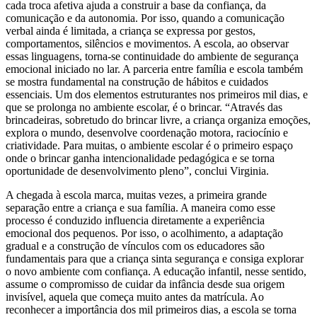
cada troca afetiva ajuda a construir a base da confiança, da
comunicação e da autonomia. Por isso, quando a comunicação
verbal ainda é limitada, a criança se expressa por gestos,
comportamentos, silêncios e movimentos. A escola, ao observar
essas linguagens, torna-se continuidade do ambiente de segurança
emocional iniciado no lar. A parceria entre família e escola também
se mostra fundamental na construção de hábitos e cuidados
essenciais. Um dos elementos estruturantes nos primeiros mil dias, e
que se prolonga no ambiente escolar, é o brincar. “Através das
brincadeiras, sobretudo do brincar livre, a criança organiza emoções,
explora o mundo, desenvolve coordenação motora, raciocínio e
criatividade. Para muitas, o ambiente escolar é o primeiro espaço
onde o brincar ganha intencionalidade pedagógica e se torna
oportunidade de desenvolvimento pleno”, conclui Virginia.
A chegada à escola marca, muitas vezes, a primeira grande
separação entre a criança e sua família. A maneira como esse
processo é conduzido influencia diretamente a experiência
emocional dos pequenos. Por isso, o acolhimento, a adaptação
gradual e a construção de vínculos com os educadores são
fundamentais para que a criança sinta segurança e consiga explorar
o novo ambiente com confiança. A educação infantil, nesse sentido,
assume o compromisso de cuidar da infância desde sua origem
invisível, aquela que começa muito antes da matrícula. Ao
reconhecer a importância dos mil primeiros dias, a escola se torna