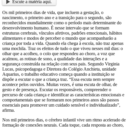
Escute a matéria aqui.
Os mil primeiros dias de vida, que incluem a gestação, o
nascimento, o primeiro ano e a transição para o segundo, são
reconhecidos mundialmente como o período mais determinante do
desenvolvimento humano. É nesse intervalo que se formam
estruturas cerebrais, vínculos afetivos, padrões emocionais, hábitos
alimentares e modos de perceber o mundo que acompanharão a
criança por toda a vida. Quando ela chega à escola, não traz apenas
uma mochila. Traz os efeitos de tudo o que viveu nesses mil dias: o
olhar que a acolheu, o colo que respondeu ao choro, a voz que
acalmou, as rotinas de sono, a qualidade das interações e a
segurança construída na relação com seus pais. Segundo Virginia
Lucas, psicopedagoga e Diretora do Colégio Anchieta, unidade
Aquarius, o trabalho educativo começa quando a instituição se
dispõe a escutar o que a criança traz. “Essa escuta nem sempre
acontece pelos ouvidos. Muitas vezes, é uma escuta de olhar, de
gesto e de presença. Escutar os responsáveis, compreender o
percurso de cada criança e identificar as características emocionais e
comportamentais que se formaram nos primeiros anos são passos
essenciais para promover um cuidado sensível e individualizado”,
afirma.
Nos mil primeiros dias, o cérebro infantil vive um ritmo acelerado de
formação de conexões neurais. Cada toque, cada resposta ao choro,