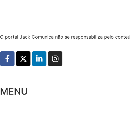
Hoje:
07/08/2026
-
Horário de Brasília:
15:22
O portal Jack Comunica não se responsabiliza pelo conteú
MENU