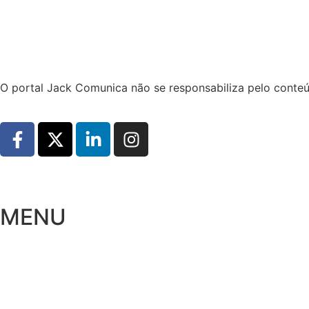
Hoje:
06/08/2026
-
Horário de Brasília:
18:06
O portal Jack Comunica não se responsabiliza pelo conteú
MENU