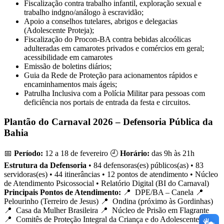
Fiscalização contra trabalho infantil, exploração sexual e
trabalho indgno/análogo à escravidão;
Apoio a conselhos tutelares, abrigos e delegacias
(Adolescente Proteja);
Fiscalização do Procon-BA contra bebidas alcoólicas
adulteradas em camarotes privados e comércios em geral;
acessibilidade em camarotes
Emissão de boletins diários;
Guia da Rede de Proteção para acionamentos rápidos e
encaminhamentos mais ágeis;
Patrulha Inclusiva com a Polícia Militar para pessoas com
deficiência nos portais de entrada da festa e circuitos.
Plantão do Carnaval 2026 – Defensoria Pública da
Bahia
📅
Período:
12 a 18 de fevereiro 🕘
Horário:
das 9h às 21h
Estrutura da Defensoria
• 84 defensoras(es) públicos(as) • 83
servidoras(es) • 44 itinerâncias • 12 pontos de atendimento • Núcleo
de Atendimento Psicossocial • Relatório Digital (BI do Carnaval)
Principais Pontos de Atendimento:
📍 DPE/BA – Canela 📍
Pelourinho (Terreiro de Jesus) 📍 Ondina (próximo às Gordinhas)
📍 Casa da Mulher Brasileira 📍 Núcleo de Prisão em Flagrante
📍 Comitês de Proteção Integral da Criança e do Adolescente