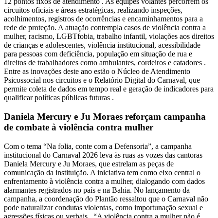
12 pontos fixos de atendimento . As equipes volantes percorrem os
circuitos oficiais e áreas estratégicas, realizando inspeções,
acolhimentos, registros de ocorrências e encaminhamentos para a
rede de proteção. A atuação contempla casos de violência contra a
mulher, racismo, LGBTfobia, trabalho infantil, violações aos direitos
de crianças e adolescentes, violência institucional, acessibilidade
para pessoas com deficiência, população em situação de rua e
direitos de trabalhadores como ambulantes, cordeiros e catadores .
Entre as inovações deste ano estão o Núcleo de Atendimento
Psicossocial nos circuitos e o Relatório Digital do Carnaval, que
permite coleta de dados em tempo real e geração de indicadores para
qualificar políticas públicas futuras .
Daniela Mercury e Ju Moraes reforçam campanha
de combate à violência contra mulher
Com o tema “Na folia, conte com a Defensoria”, a campanha
institucional do Carnaval 2026 leva às ruas as vozes das cantoras
Daniela Mercury e Ju Moraes, que estrelam as peças de
comunicação da instituição. A iniciativa tem como eixo central o
enfrentamento à violência contra a mulher, dialogando com dados
alarmantes registrados no país e na Bahia. No lançamento da
campanha, a coordenação do Plantão ressaltou que o Carnaval não
pode naturalizar condutas violentas, como importunação sexual e
agressões físicas ou verbais . “A violência contra a mulher não é