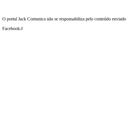
Hoje:
07/08/2026
-
Horário de Brasília:
03:38
O portal Jack Comunica não se responsabiliza pelo conteúdo enviado 
Facebook-f