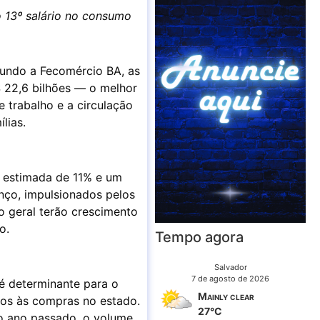
 13º salário no consumo
gundo a Fecomércio BA, as
 22,6 bilhões — o melhor
 trabalho e a circulação
lias.
a estimada de 11% e um
nço, impulsionados pelos
so geral terão crescimento
o.
Tempo agora
Salvador
7 de agosto de 2026
é determinante para o
Mainly clear
dos às compras no estado.
27°C
no ano passado, o volume