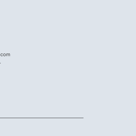
s com
.