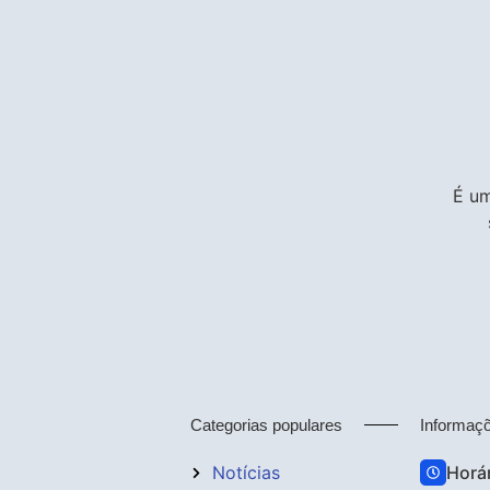
É um
Categorias populares
Informaç
Notícias
Horá