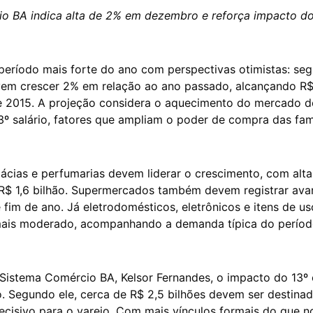
io BA indica alta de 2% em dezembro e reforça impacto do
 período mais forte do ano com perspectivas otimistas: se
m crescer 2% em relação ao ano passado, alcançando R$
e 2015. A projeção considera o aquecimento do mercado de
3º salário, fatores que ampliam o poder de compra das famí
cias e perfumarias devem liderar o crescimento, com alt
R$ 1,6 bilhão. Supermercados também devem registrar ava
 fim de ano. Já eletrodomésticos, eletrônicos e itens de u
ais moderado, acompanhando a demanda típica do períod
 Sistema Comércio BA, Kelsor Fernandes, o impacto do 13º 
Segundo ele, cerca de R$ 2,5 bilhões devem ser destina
ecisivo para o varejo. Com mais vínculos formais do que 