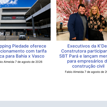
pping Piedade oferece
Executivos da K’D
cionamento com tarifa
Construtora participa
ca para Bahia x Vasco
SBT Pará e lançam men
para empresários 
io Almeida
7 de agosto de 2026
construção civil
Fabio Almeida
7 de agosto de 