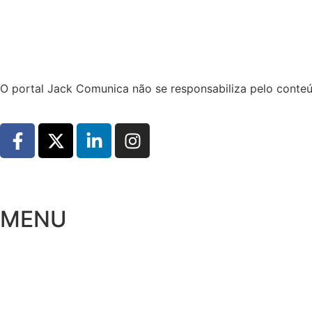
Hoje:
08/08/2026
-
Horário de Brasília:
11:09
O portal Jack Comunica não se responsabiliza pelo conteú
MENU