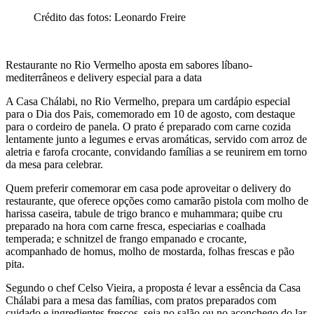
Crédito das fotos: Leonardo Freire
Restaurante no Rio Vermelho aposta em sabores líbano-
mediterrâneos e delivery especial para a data
A Casa Chálabi, no Rio Vermelho, prepara um cardápio especial
para o Dia dos Pais, comemorado em 10 de agosto, com destaque
para o cordeiro de panela. O prato é preparado com carne cozida
lentamente junto a legumes e ervas aromáticas, servido com arroz de
aletria e farofa crocante, convidando famílias a se reunirem em torno
da mesa para celebrar.
Quem preferir comemorar em casa pode aproveitar o delivery do
restaurante, que oferece opções como camarão pistola com molho de
harissa caseira, tabule de trigo branco e muhammara; quibe cru
preparado na hora com carne fresca, especiarias e coalhada
temperada; e schnitzel de frango empanado e crocante,
acompanhado de homus, molho de mostarda, folhas frescas e pão
pita.
Segundo o chef Celso Vieira, a proposta é levar a essência da Casa
Chálabi para a mesa das famílias, com pratos preparados com
cuidado e ingredientes frescos, seja no salão ou no aconchego do lar.