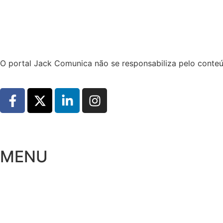
Hoje:
07/08/2026
-
Horário de Brasília:
06:30
O portal Jack Comunica não se responsabiliza pelo conteú
MENU