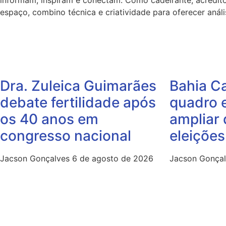
informam, inspiram e conectam. Como cadeirante, acredito
espaço, combino técnica e criatividade para oferecer análi
Dra. Zuleica Guimarães
Bahia Ca
debate fertilidade após
quadro e
os 40 anos em
ampliar 
congresso nacional
eleiçõe
Jacson Gonçalves
6 de agosto de 2026
Jacson Gonça