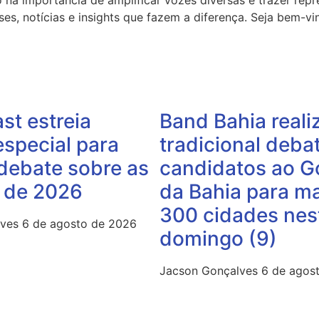
 na importância de amplificar vozes diversas e trazer rep
ses, notícias e insights que fazem a diferença. Seja bem-v
st estreia
Band Bahia reali
special para
tradicional deba
debate sobre as
candidatos ao G
s de 2026
da Bahia para ma
300 cidades nes
lves
6 de agosto de 2026
domingo (9)
Jacson Gonçalves
6 de agos