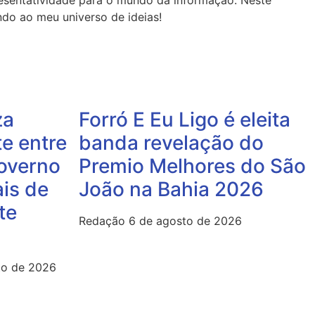
resentatividade para o mundo da informação. Neste
indo ao meu universo de ideias!
za
Forró E Eu Ligo é eleita
te entre
banda revelação do
overno
Premio Melhores do São
is de
João na Bahia 2026
te
Redação
6 de agosto de 2026
to de 2026