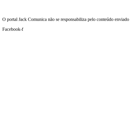
Hoje:
07/08/2026
-
Horário de Brasília:
02:13
O portal Jack Comunica não se responsabiliza pelo conteúdo enviado 
Facebook-f