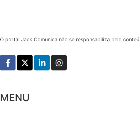
Hoje:
07/08/2026
-
Horário de Brasília:
11:51
O portal Jack Comunica não se responsabiliza pelo conteú
MENU