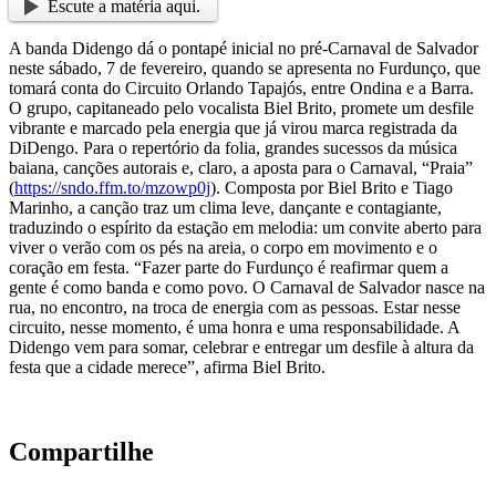
Escute a matéria aqui.
A banda Didengo dá o pontapé inicial no pré-Carnaval de Salvador
neste sábado, 7 de fevereiro, quando se apresenta no Furdunço, que
tomará conta do Circuito Orlando Tapajós, entre Ondina e a Barra.
O grupo, capitaneado pelo vocalista Biel Brito, promete um desfile
vibrante e marcado pela energia que já virou marca registrada da
DiDengo. Para o repertório da folia, grandes sucessos da música
baiana, canções autorais e, claro, a aposta para o Carnaval, “Praia”
(
https://sndo.ffm.to/mzowp0j
). Composta por Biel Brito e Tiago
Marinho, a canção traz um clima leve, dançante e contagiante,
traduzindo o espírito da estação em melodia: um convite aberto para
viver o verão com os pés na areia, o corpo em movimento e o
coração em festa. “Fazer parte do Furdunço é reafirmar quem a
gente é como banda e como povo. O Carnaval de Salvador nasce na
rua, no encontro, na troca de energia com as pessoas. Estar nesse
circuito, nesse momento, é uma honra e uma responsabilidade. A
Didengo vem para somar, celebrar e entregar um desfile à altura da
festa que a cidade merece”, afirma Biel Brito.
Compartilhe