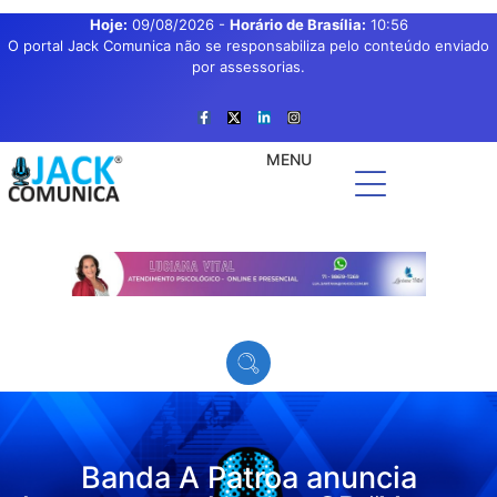
Hoje:
09/08/2026
-
Horário de Brasília:
10:56
O portal Jack Comunica não se responsabiliza pelo conteúdo enviado
por assessorias.
MENU
Banda A Patroa anuncia