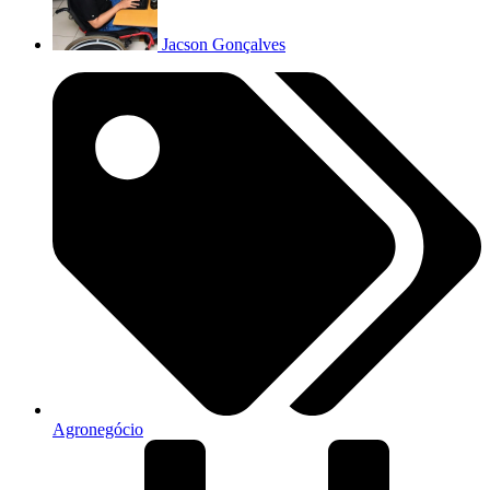
Jacson Gonçalves
Agronegócio