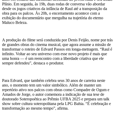
Plínio. Em seguida, às 19h, duas rodas de conversa vão abordar
desde os jogos criativos da infância de Raul até a transposição da
obra para os palcos. Às 20h, o encerramento acontece com a
exibição do documentário que mergulha na trajetória do eterno
Maluco Beleza.
A produção do filme será conduzida por Denis Feijão, nome por trás
de grandes obras do cinema musical, que agora assume a missão de
transformar o roteiro de Edvard Passos em longa-metragem. “Raul é
infinito. Voltar ao seu universo com esse novo projeto é mais que
uma honra — é um reencontro com a liberdade criativa que ele
sempre defendeu”, destaca o produtor.
Para Edvard, que também celebra seus 30 anos de carreira neste
ano, o momento tem um valor simbólico. Além de manter um
repertório ativo nos palcos com obras como Compadre de Ogum e
Amados de Jorge, o autor comemora a indicação de sua tese de
doutorado Soteropoética ao Prêmio UFBA 2025 e prepara um talk
show sobre cultura soteropolitana pela LPG Bahia. “É celebração e
transformação ao mesmo tempo”, afirma.