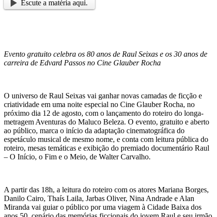
Escute a matéria aqui.
Evento gratuito celebra os 80 anos de Raul Seixas e os 30 anos de
carreira de Edvard Passos no Cine Glauber Rocha
O universo de Raul Seixas vai ganhar novas camadas de ficção e
criatividade em uma noite especial no Cine Glauber Rocha, no
próximo dia 12 de agosto, com o lançamento do roteiro do longa-
metragem Aventuras do Maluco Beleza. O evento, gratuito e aberto
ao público, marca o início da adaptação cinematográfica do
espetáculo musical de mesmo nome, e conta com leitura pública do
roteiro, mesas temáticas e exibição do premiado documentário Raul
– O Início, o Fim e o Meio, de Walter Carvalho.
A partir das 18h, a leitura do roteiro com os atores Mariana Borges,
Danilo Cairo, Thaís Laila, Jarbas Oliver, Nina Andrade e Alan
Miranda vai guiar o público por uma viagem à Cidade Baixa dos
anos 50, cenário das memórias ficcionais do jovem Raul e seu irmão